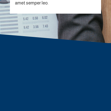
amet semper leo.
Contact
0570 - 86 27 12
info@balansadministratie.nl
Bezoekadres