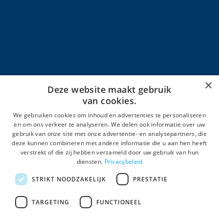
KVK:
50568523
Gegevens
Algemene voorwaarden
×
Privacyverklaring
Deze website maakt gebruik
van cookies.
We gebruiken cookies om inhoud en advertenties te personaliseren
en om ons verkeer te analyseren. We delen ook informatie over uw
gebruik van onze site met onze advertentie- en analysepartners, die
Nieuwsbrief
deze kunnen combineren met andere informatie die u aan hen heeft
verstrekt of die zij hebben verzameld door uw gebruik van hun
diensten.
Privacybeleid
STRIKT NOODZAKELIJK
PRESTATIE
TARGETING
FUNCTIONEEL